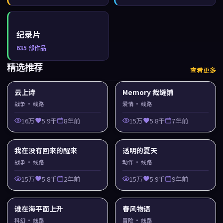
纪录片
635
部作品
精选推荐
查看更多
云上诗
Memory 裁缝铺
战争
· 线路
爱情
· 线路
16万
5.9千
8年前
15万
5.8千
7年前
我在没有回来的醒来
透明的夏天
战争
· 线路
动作
· 线路
15万
5.8千
2年前
15万
5.9千
9年前
谁在海平面上升
春风物语
科幻
· 线路
冒险
· 线路