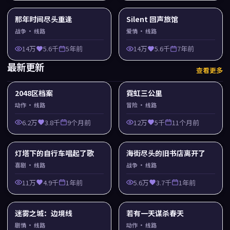
那年时间尽头重逢
Silent 回声旅馆
战争
· 线路
爱情
· 线路
14万
5.6千
5年前
14万
5.6千
7年前
最新更新
查看更多
2048区档案
霓虹三公里
动作
· 线路
冒险
· 线路
6.2万
3.8千
9个月前
12万
5千
11个月前
灯塔下的自行车唱起了歌
海街尽头的旧书店离开了
喜剧
· 线路
战争
· 线路
11万
4.9千
1年前
5.6万
3.7千
1年前
迷雾之城：边境线
若有一天谋杀春天
剧情
· 线路
动作
· 线路