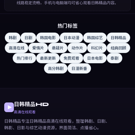
线路稳定流畅，手机与电脑端均可省心观看日韩精品内容。
热门标签
韩剧
日剧
韩国电影
日本动漫
韩国综艺
日韩精品
高清在线
爱情片
悬疑片
动作片
科幻片
经典回顾
热门排行
最新更新
免费观看
日本电影
泰剧
高分韩剧
日漫新番
日韩精品HD
高清在线观看
日韩精品专注日韩精品高清在线观看，整理韩剧、日剧、
韩影、日影与综艺动漫资源，界面简洁、点播省心。