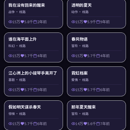
我在没有回来的醒来
透明的夏天
战争
· 线路
动作
· 线路
15万
5.8千
2年前
15万
5.9千
9年前
谁在海平面上升
春风物语
科幻
· 线路
冒险
· 线路
15万
5.7千
4年前
15万
5.7千
4年前
江心洲上的小提琴手离开了
霓虹档案
喜剧
· 线路
爱情
· 线路
15万
5.7千
9年前
15万
5.7千
6年前
假如明天谋杀春天
那年夏天醒来
惊悚
· 线路
冒险
· 线路
15万
5.7千
6年前
14万
5.6千
7年前