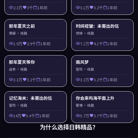
2.3万
3千
1年前
3.1万
3.2千
1年前
那年夏天之前
时间褶皱：未寄出的信
悬疑
· 线路
惊悚
· 线路
1.9万
2.9千
1年前
7.1万
4.1千
1年前
那年夏天等你
南风梦
战争
· 线路
冒险
· 线路
3.3万
3.2千
1年前
3.3万
3.2千
1年前
记忆海关：未寄出的信
你会来吗海平面上升
冒险
· 线路
爱情
· 线路
14万
5.4千
1年前
5.7万
3.7千
1年前
为什么选择
日韩精品
？