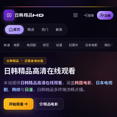
日韩精品HD
登录
注册
首页
精选
热门
最新
电影
电视剧
综艺
动漫
纪录片
日本电影
韩国电
频道
日韩精品 · 正版高清线路
日韩精品高清在线观看
本站提供
日韩精品高清在线观看
，涵盖
韩国电影
、
日本电视
剧
、
韩综
与
日漫
，
日韩精品
多终端流畅点播。
开始观看
精品电影