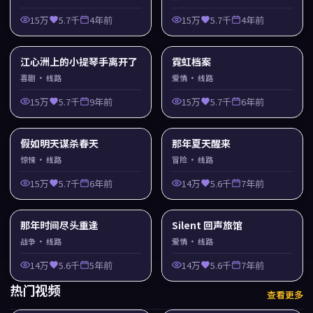
15万
5.7千
4年前
15万
5.7千
4年前
江心洲上的小提琴手离开了
霓虹档案
喜剧
· 线路
爱情
· 线路
15万
5.7千
9年前
15万
5.7千
6年前
假如明天谋杀春天
那年夏天醒来
惊悚
· 线路
冒险
· 线路
15万
5.7千
6年前
14万
5.6千
7年前
那年时间尽头重逢
Silent 回声旅馆
战争
· 线路
爱情
· 线路
14万
5.6千
5年前
14万
5.6千
7年前
热门视频
查看更多