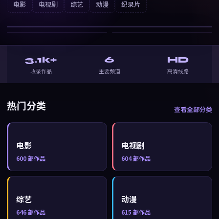
云上诗
电影
电视剧
综艺
动漫
纪录片
战争
· ⭐
7.0
3.1k+
6
HD
收录作品
主要频道
高清线路
热门分类
查看全部分类
电影
电视剧
600
部作品
604
部作品
综艺
动漫
646
部作品
615
部作品